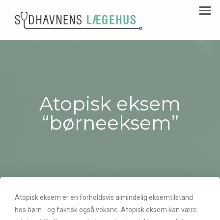
Atopisk eksem
“børneeksem”
Atopisk eksem er en forholdsvis almindelig eksemtilstand
hos børn - og faktisk også voksne. Atopisk eksem kan være