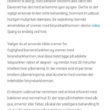
relateret til allergi, men behøver bestemt ikke være det.
Eksemet har det med at komme igen og igen. Derfor er det
vigtigt at kende til den rette behandling, hvormed et udbrud
hurtigst muligt kan dæmpes. Se vejledning i korrekt
anvendelse af cremer med binyrebarkhormon i denne
video
.
Spørg os endelig ved tvivl.
Vælger du at anvende både cremer for
fugtighed/barrierefunktion og cremer med
binyrebarkhormon, skal disse helst ligge på adskilte
tidspunkter i løbet af døgnet - og mindst med 20 minutter
imellem hver påsmøring. Er der mindre end et par timer
imellem påsmøringerne, skal du starte med cremen der
indeholder binyrebarkhormon.
Et eksem i udbrud har nemmere ved at blive inficeret med
bakterier end normal hud. Er der tegn på infektion med sår,
pus, smerter eller feber, så skal der yderligere behandling til