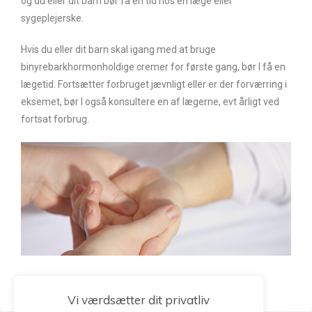
og du eller dit barn bør få en tid hos en læge eller
sygeplejerske.
Hvis du eller dit barn skal igang med at bruge
binyrebarkhormonholdige cremer for første gang, bør I få en
lægetid. Fortsætter forbruget jævnligt eller er der forværring i
eksemet, bør I også konsultere en af lægerne, evt årligt ved
fortsat forbrug.
Vi værdsætter dit privatliv