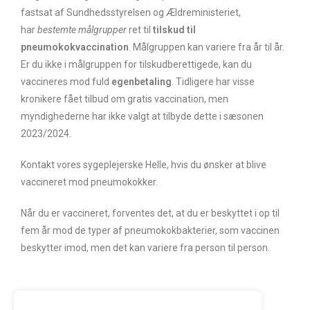
fastsat af Sundhedsstyrelsen og Ældreministeriet,
har
bestemte målgrupper
ret til
tilskud til
pneumokokvaccination
. Målgruppen kan variere fra år til år.
Er du ikke i målgruppen for tilskudberettigede, kan du
vaccineres mod fuld
egenbetaling
. Tidligere har visse
kronikere fået tilbud om gratis vaccination, men
myndighederne har ikke valgt at tilbyde dette i sæsonen
2023/2024.
Kontakt vores sygeplejerske Helle, hvis du ønsker at blive
vaccineret mod pneumokokker.
Når du er vaccineret, forventes det, at du er beskyttet i op til
fem år mod de typer af pneumokokbakterier, som vaccinen
beskytter imod, men det kan variere fra person til person.