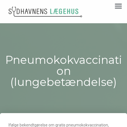
Pneumokokvaccinati
on
(lungebetændelse)
Ifølge bekendtgørelse om gratis pneumokokvaccination,