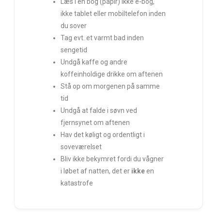
Læs i en bog (papir) ikke e-bog,
ikke tablet eller mobiltelefon inden
du sover
Tag evt. et varmt bad inden
sengetid
Undgå kaffe og andre
koffeinholdige drikke om aftenen
Stå op om morgenen på samme
tid
Undgå at falde i søvn ved
fjernsynet om aftenen
Hav det køligt og ordentligt i
soveværelset
Bliv ikke bekymret fordi du vågner
i løbet af natten, det er
ikke
en
katastrofe