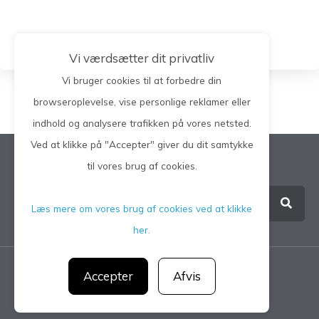
Vi værdsætter dit privatliv
Vi bruger cookies til at forbedre din
browseroplevelse, vise personlige reklamer eller
indhold og analysere trafikken på vores netsted.
Ved at klikke på "Accepter" giver du dit samtykke
Søg på hele siden
til vores brug af cookies.
Læs mere om vores brug af cookies ved at klikke
her.
Accepter
Afvis
Privatlivspolitik
CGM 2021 ©​ | All Rights Reserved