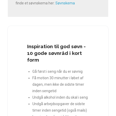
finde et søvnskema her:
Søvnskema
Inspiration til god søvn -
10 gode søvnråd i kort
form
Gå først i seng når du er søvnig
Få motion 30 minutter i løbet af
dagen, men ikke de sidste timer
inden sengetid
Undgå alkohol inden du skal i seng
Undgå arbejdsopgaver de sidste
timer inden sengetid (også mails)