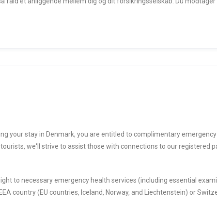
 så fald et anliggende mellem dig og dit forsikringsselskab. Du modtage
during your stay in Denmark, you are entitled to complimentary emergenc
tourists, we'll strive to assist those with connections to our registered p
right to necessary emergency health services (including essential examin
/EEA country (EU countries, Iceland, Norway, and Liechtenstein) or Swit