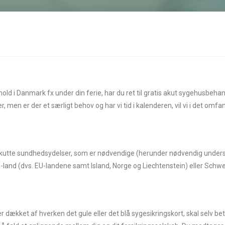
old i Danmark fx under din ferie, har du ret til gratis akut sygehusbehand
, men er der et særligt behov og har vi tid i kalenderen, vil vi i det omf
 akutte sundhedsydelser, som er nødvendige (herunder nødvendig unders
-land (dvs. EU-landene samt Island, Norge og Liechtenstein) eller Schw
ækket af hverken det gule eller det blå sygesikringskort, skal selv betal