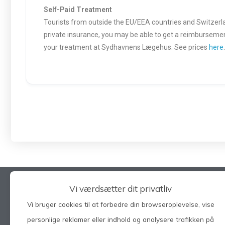
Self-Paid Treatment
Tourists from outside the EU/EEA countries and Switzerland
private insurance, you may be able to get a reimbursement
your treatment at Sydhavnens Lægehus. See prices
here
.
Vi værdsætter dit privatliv
Vi bruger cookies til at forbedre din browseroplevelse, vise
Søg på hele siden
personlige reklamer eller indhold og analysere trafikken på