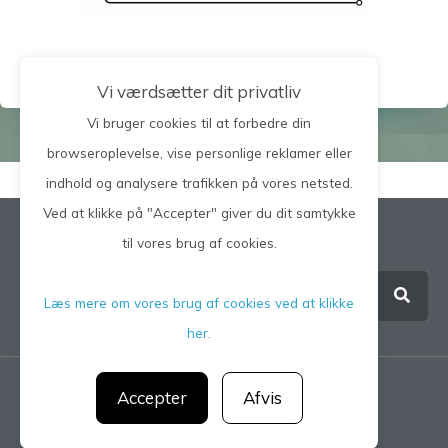
Vi værdsætter dit privatliv
Vi bruger cookies til at forbedre din
browseroplevelse, vise personlige reklamer eller
indhold og analysere trafikken på vores netsted.
Ved at klikke på "Accepter" giver du dit samtykke
Søg på hele siden
til vores brug af cookies.
Læs mere om vores brug af cookies ved at klikke
her.
Accepter
Afvis
Privatlivspolitik
CGM 2021 ©​ | All Rights Reserved