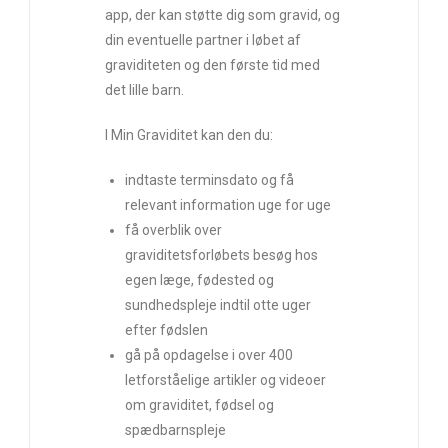
app, der kan støtte dig som gravid, og
din eventuelle partner i løbet af
graviditeten og den første tid med
det lille barn.
I Min Graviditet kan den du:
indtaste terminsdato og få
relevant information uge for uge
få overblik over
graviditetsforløbets besøg hos
egen læge, fødested og
sundhedspleje indtil otte uger
efter fødslen
gå på opdagelse i over 400
letforståelige artikler og videoer
om graviditet, fødsel og
spædbarnspleje