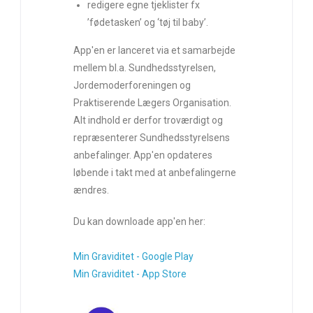
redigere egne tjeklister fx
’fødetasken’ og ‘tøj til baby’.
App'en er lanceret via et samarbejde
mellem bl.a. Sundhedsstyrelsen,
Jordemoderforeningen og
Praktiserende Lægers Organisation.
Alt indhold er derfor troværdigt og
repræsenterer Sundhedsstyrelsens
anbefalinger. App'en opdateres
løbende i takt med at anbefalingerne
ændres.
Du kan downloade app'en her:
Min Graviditet - Google Play
Min Graviditet - App Store